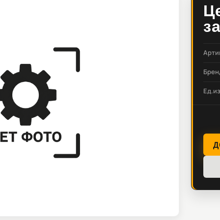
Ц
з
Арти
Брен
Ед.и
Д