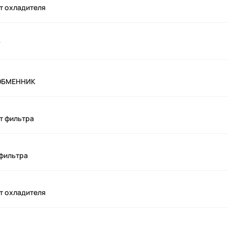
нт охладителя
ООБМЕННИК
нт фильтра
 фильтра
нт охладителя