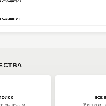
нт охладителя
нт охладителя
ЕСТВА
ПОИСК
ВСЁ 
автоматически
15 складов н