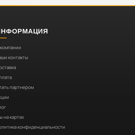
ИНФОРМАЦИЯ
 компании
аши контакты
оставка
плата
тать партнером
кции
лог
ы на картах
олитика конфиденциальности