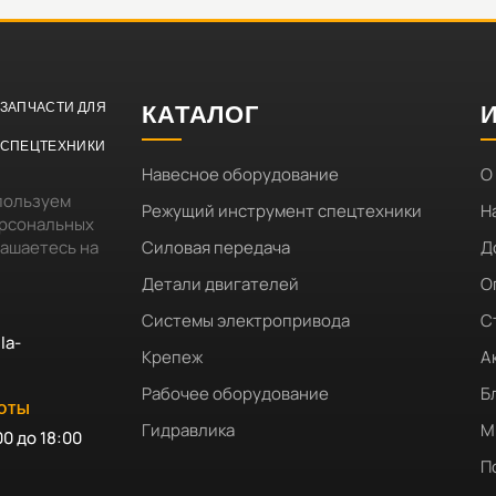
ЗАПЧАСТИ ДЛЯ
КАТАЛОГ
СПЕЦТЕХНИКИ
Навесное оборудование
О
пользуем
Режущий инструмент спецтехники
Н
ерсональных
лашаетесь на
Силовая передача
Д
Детали двигателей
О
Системы электропривода
С
la-
Крепеж
А
Рабочее оборудование
Б
БОТЫ
Гидравлика
М
00 до 18:00
П