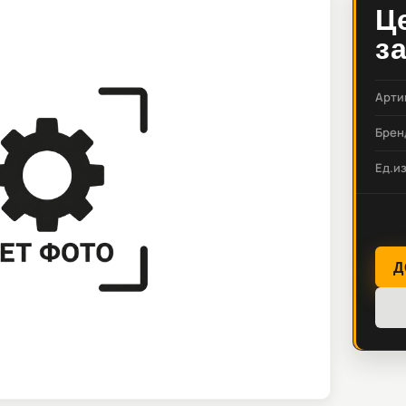
Ц
з
Арти
Брен
Ед.и
Д