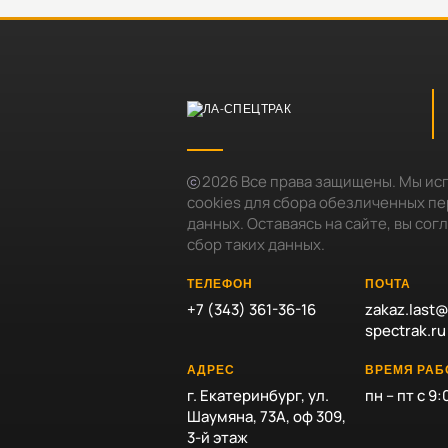
2026
Все права защищены. Мы ис
cookies для сбора обезличенных п
данных. Оставаясь на сайте, вы сог
сбор таких данных.
ТЕЛЕФОН
ПОЧТА
+7 (343) 361-36-16
zakaz.last@
spectrak.ru
АДРЕС
ВРЕМЯ РА
г. Екатеринбург, ул.
пн – пт с 9:
Шаумяна, 73А, оф 309,
3-й этаж