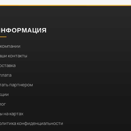
ИНФОРМАЦИЯ
 компании
аши контакты
оставка
плата
тать партнером
кции
лог
ы на картах
олитика конфиденциальности