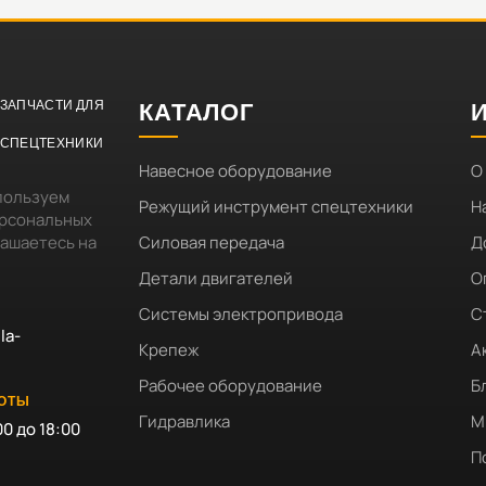
ЗАПЧАСТИ ДЛЯ
КАТАЛОГ
СПЕЦТЕХНИКИ
Навесное оборудование
О
пользуем
Режущий инструмент спецтехники
Н
ерсональных
лашаетесь на
Силовая передача
Д
Детали двигателей
О
Системы электропривода
С
la-
Крепеж
А
Рабочее оборудование
Б
БОТЫ
Гидравлика
М
00 до 18:00
П