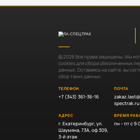
2026
Все права защищены. Мы ис
cookies для сбора обезличенных п
данных. Оставаясь на сайте, вы сог
сбор таких данных.
ТЕЛЕФОН
ПОЧТА
+7 (343) 361-36-16
zakaz.last@
spectrak.ru
АДРЕС
ВРЕМЯ РА
г. Екатеринбург, ул.
пн – пт с 9:
Шаумяна, 73А, оф 309,
3-й этаж