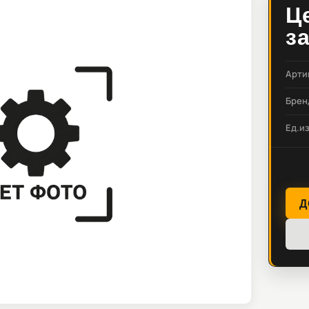
Ц
з
Арти
Брен
Ед.и
Д