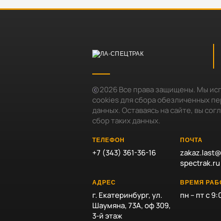
2026
Все права защищены. Мы ис
cookies для сбора обезличенных п
данных. Оставаясь на сайте, вы сог
сбор таких данных.
ТЕЛЕФОН
ПОЧТА
+7 (343) 361-36-16
zakaz.last@
spectrak.ru
АДРЕС
ВРЕМЯ РА
г. Екатеринбург, ул.
пн – пт с 9:
Шаумяна, 73А, оф 309,
3-й этаж