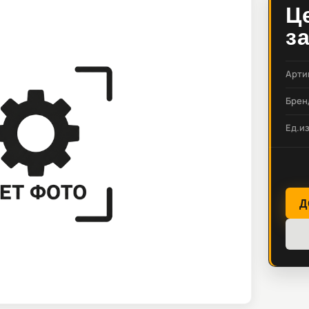
Ц
з
Арти
Брен
Ед.и
Д