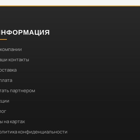
ИНФОРМАЦИЯ
 компании
аши контакты
оставка
плата
тать партнером
кции
лог
ы на картах
олитика конфиденциальности