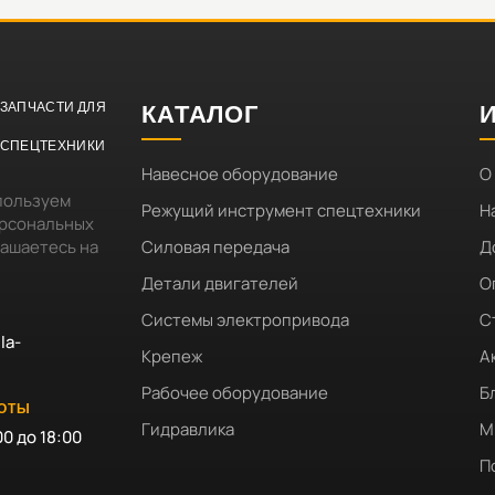
ЗАПЧАСТИ ДЛЯ
КАТАЛОГ
СПЕЦТЕХНИКИ
Навесное оборудование
О
пользуем
Режущий инструмент спецтехники
Н
ерсональных
лашаетесь на
Силовая передача
Д
Детали двигателей
О
Системы электропривода
С
la-
Крепеж
А
Рабочее оборудование
Б
БОТЫ
Гидравлика
М
00 до 18:00
П