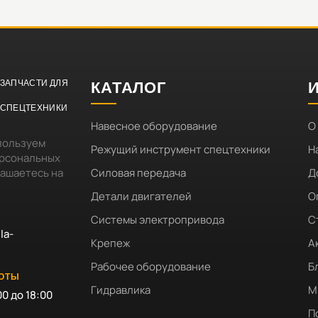
ЗАПЧАСТИ ДЛЯ
КАТАЛОГ
СПЕЦТЕХНИКИ
Навесное оборудование
О
пользуем
Режущий инструмент спецтехники
Н
ерсональных
лашаетесь на
Силовая передача
Д
Детали двигателей
О
Системы электропривода
С
la-
Крепеж
А
Рабочее оборудование
Б
БОТЫ
Гидравлика
М
00 до 18:00
П