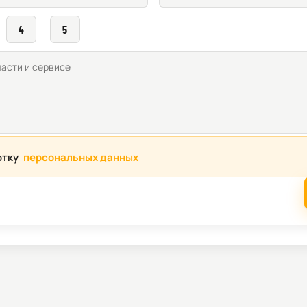
4
5
отку
персональных данных