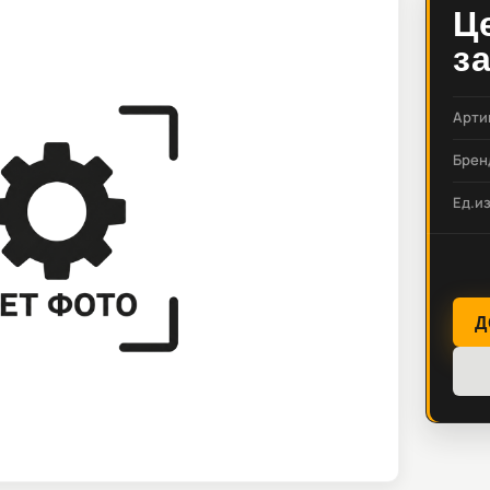
Ц
з
Арти
Брен
Ед.и
Д