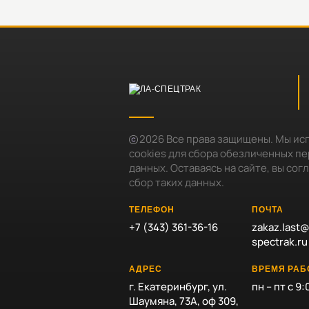
2026
Все права защищены. Мы ис
cookies для сбора обезличенных п
данных. Оставаясь на сайте, вы сог
сбор таких данных.
ТЕЛЕФОН
ПОЧТА
+7 (343) 361-36-16
zakaz.last@
spectrak.ru
АДРЕС
ВРЕМЯ РА
г. Екатеринбург, ул.
пн – пт с 9:
Шаумяна, 73А, оф 309,