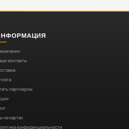
ИНФОРМАЦИЯ
 компании
аши контакты
оставка
плата
тать партнером
кции
лог
ы на картах
олитика конфиденциальности