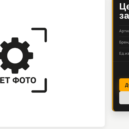
Ц
з
Арти
Брен
Ед.и
Д