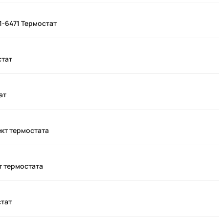
1-6471 Термостат
стат
ат
ект термостата
т термостата
стат