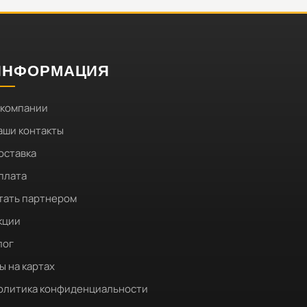
ИНФОРМАЦИЯ
 компании
аши контакты
оставка
плата
тать партнером
кции
лог
ы на картах
олитика конфиденциальности