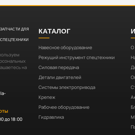
ЗАПЧАСТИ ДЛЯ
КАТАЛОГ
СПЕЦТЕХНИКИ
Навесное оборудование
О
пользуем
Режущий инструмент спецтехники
Н
ерсональных
лашаетесь на
Силовая передача
Д
Детали двигателей
О
Системы электропривода
С
la-
Крепеж
А
Рабочее оборудование
Б
БОТЫ
Гидравлика
М
00 до 18:00
П