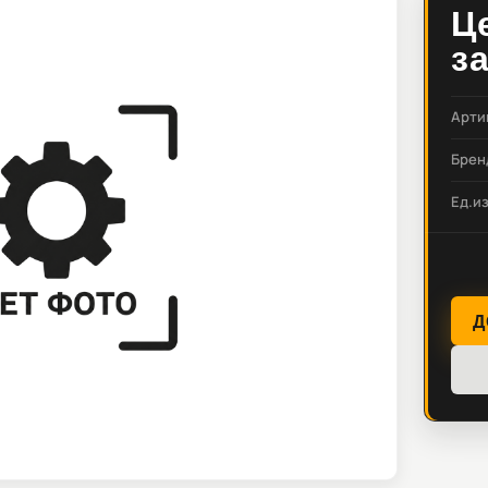
Ц
з
Арти
Брен
Ед.и
Д