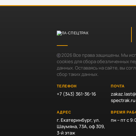
2026
Все права защищены. Мы ис
cookies для сбора обезличенных п
данных. Оставаясь на сайте, вы сог
сбор таких данных.
ТЕЛЕФОН
ПОЧТА
+7 (343) 361-36-16
zakaz.last@
spectrak.ru
АДРЕС
ВРЕМЯ РА
г. Екатеринбург, ул.
пн – пт с 9:
Шаумяна, 73А, оф 309,
3-й этаж