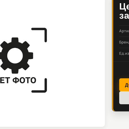
Ц
з
Арти
Брен
Ед.и
Д