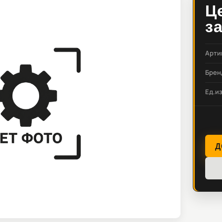
Ц
з
Арти
Брен
Ед.и
Д