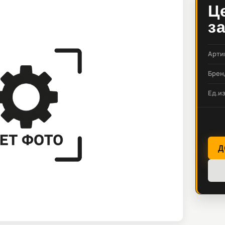
Ц
з
Арти
Брен
Ед.и
Д