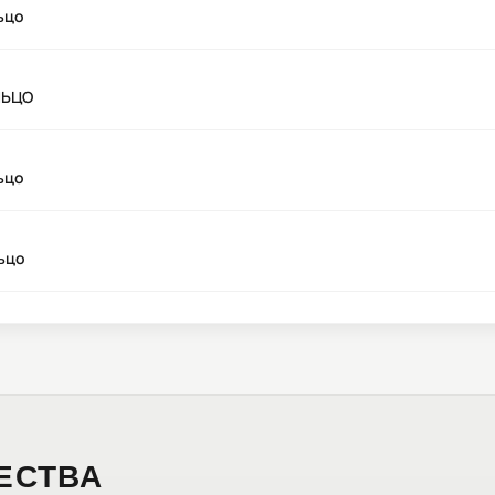
ьцо
ЛЬЦО
ьцо
ьцо
ЕСТВА