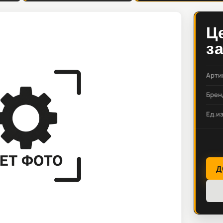
Ц
з
Арти
Брен
Ед.и
Д