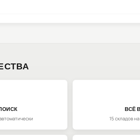
ЕСТВА
ПОИСК
ВСЁ 
автоматически
15 складов н