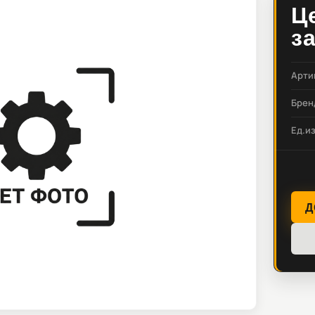
Ц
з
Арти
Брен
Ед.и
Д