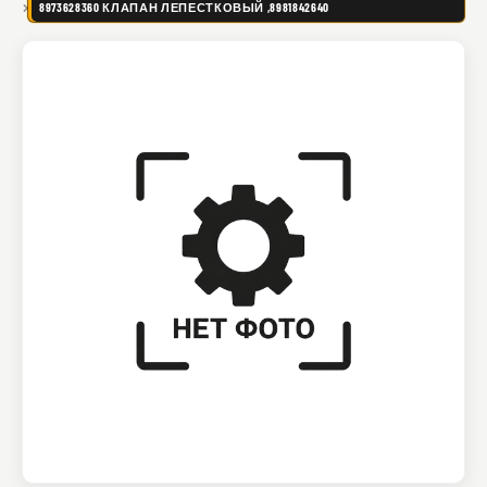
8973628360 КЛАПАН ЛЕПЕСТКОВЫЙ ,8981842640