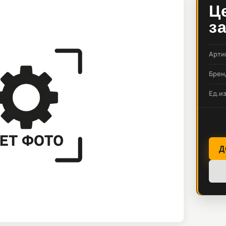
Ц
з
Арти
Брен
Ед.и
Д