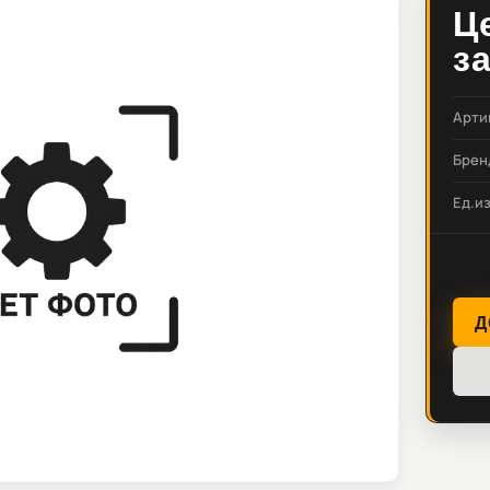
Ц
з
Арти
Брен
Ед.и
Д