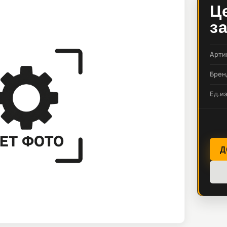
Ц
з
Арти
Брен
Ед.и
Д