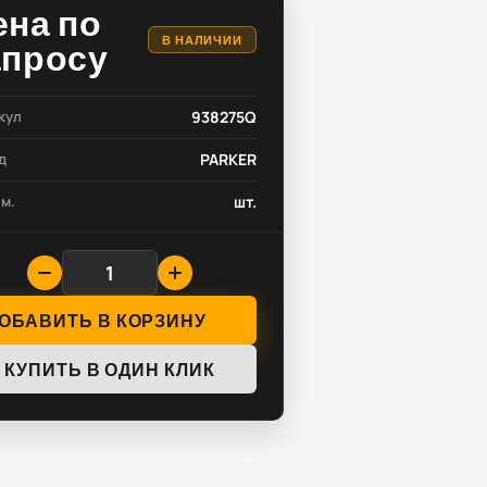
ена по
В НАЛИЧИИ
апросу
кул
938275Q
д
PARKER
зм.
шт.
ОБАВИТЬ В КОРЗИНУ
КУПИТЬ В ОДИН КЛИК