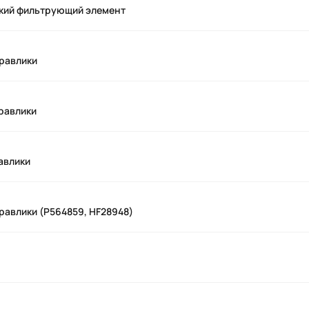
кий фильтрующий элемент
равлики
равлики
авлики
равлики (P564859, HF28948)