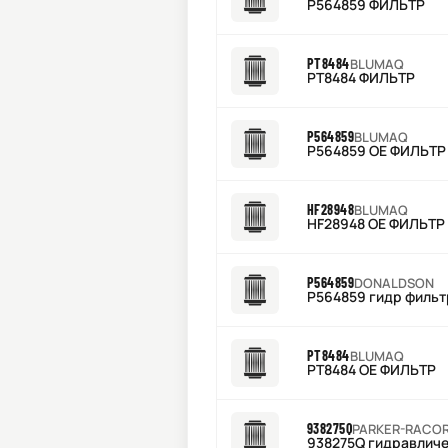
P564859 ФИЛЬТР
PT8484
BLUMAQ
PT8484 ФИЛЬТР
P564859
BLUMAQ
P564859 OE ФИЛЬТР
HF28948
BLUMAQ
HF28948 OE ФИЛЬТР
P564859
DONALDSON
P564859 гидр фильт
PT8484
BLUMAQ
PT8484 OE ФИЛЬТР
938275Q
PARKER-RACO
938275Q гидравлич