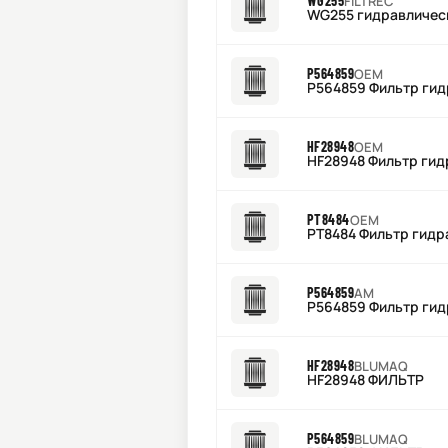
WG255
FILTREC
WG255 гидравличес
P564859
OEM
P564859 Фильтр гид
HF28948
OEM
HF28948 Фильтр гид
PT8484
OEM
PT8484 Фильтр гидр
P564859
AM
P564859 Фильтр гид
HF28948
BLUMAQ
HF28948 ФИЛЬТР
P564859
BLUMAQ