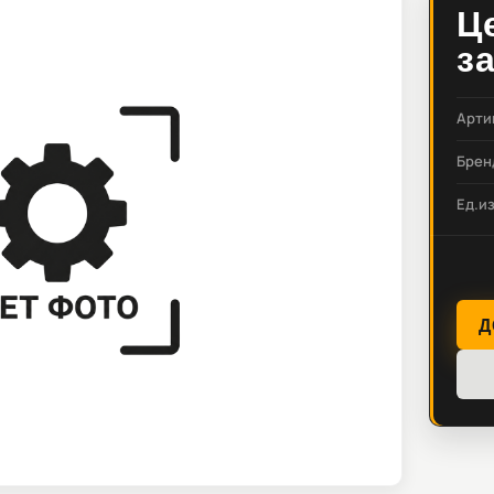
Ц
з
Арти
Брен
Ед.и
Д