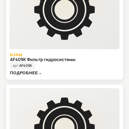
BLUMAQ
AF409K Фильтр гидросистемы
арт.
AF409K
ПОДРОБНЕЕ
→