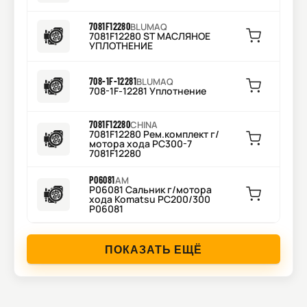
7081F12280
BLUMAQ
7081F12280 ST МАСЛЯНОЕ
УПЛОТНЕНИЕ
708-1F-12281
BLUMAQ
708-1F-12281 Уплотнение
7081F12280
CHINA
7081F12280 Рем.комплект г/
мотора хода PC300-7
7081F12280
P06081
AM
P06081 Сальник г/мотора
хода Komatsu PC200/300
P06081
ПОКАЗАТЬ ЕЩЁ