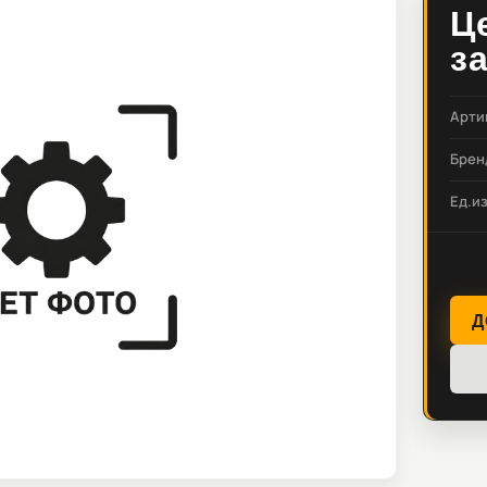
Ц
з
Арти
Брен
Ед.и
Д