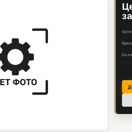
Ц
з
Арти
Брен
Ед.и
Д