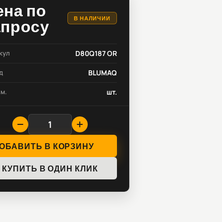
ена по
В НАЛИЧИИ
апросу
кул
D80Q187 OR
д
BLUMAQ
зм.
шт.
ОБАВИТЬ В КОРЗИНУ
КУПИТЬ В ОДИН КЛИК