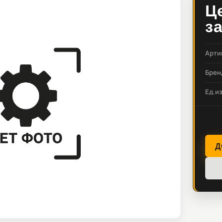
Ц
з
Арти
Брен
Ед.и
Д