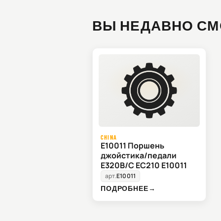
ВЫ НЕДАВНО СМ
CHINA
E10011 Поршень
джойстика/педали
E320B/C EC210 E10011
арт.
E10011
ПОДРОБНЕЕ
→