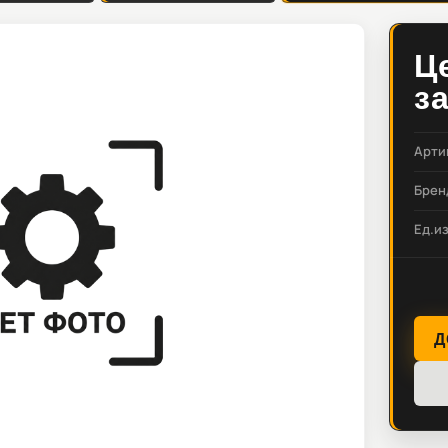
Ц
з
Арти
Брен
Ед.и
Д