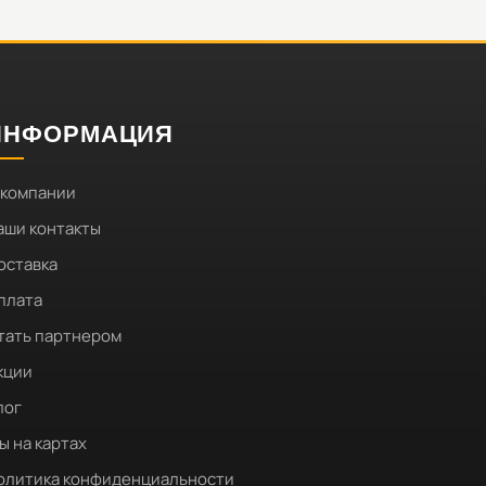
ИНФОРМАЦИЯ
 компании
аши контакты
оставка
плата
тать партнером
кции
лог
ы на картах
олитика конфиденциальности