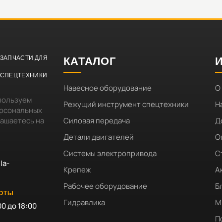
ЗАПЧАСТИ ДЛЯ
КАТАЛОГ
СПЕЦТЕХНИКИ
Навесное оборудование
О
пользуем
Режущий инструмент спецтехники
Н
ерсональных
лашаетесь на
Силовая передача
Д
Детали двигателей
О
Системы электропривода
С
la-
Крепеж
А
Рабочее оборудование
Б
БОТЫ
Гидравлика
М
00 до 18:00
П