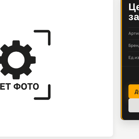
Ц
з
Арти
Брен
Ед.и
Д