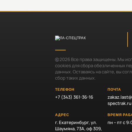
2026
Все права защищены. Мы ис
cookies для сбора обезличенных п
данных. Оставаясь на сайте, вы сог
сбор таких данных.
ТЕЛЕФОН
ПОЧТА
+7 (343) 361-36-16
zakaz.last@
spectrak.ru
АДРЕС
ВРЕМЯ РА
г. Екатеринбург, ул.
пн – пт с 9:
Шаумяна, 73А, оф 309,