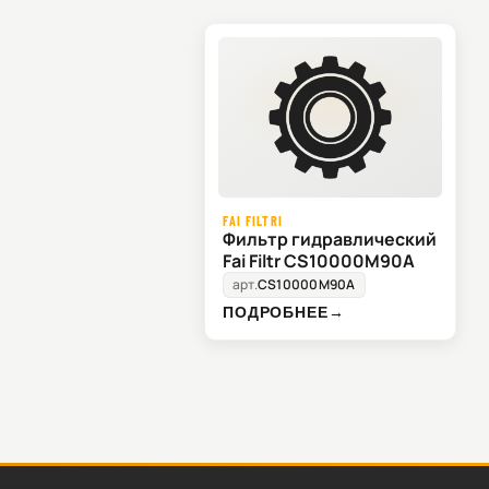
FAI FILTRI
Фильтр гидравлический
Fai Filtr CS10000M90A
арт.
CS10000M90A
ПОДРОБНЕЕ
→