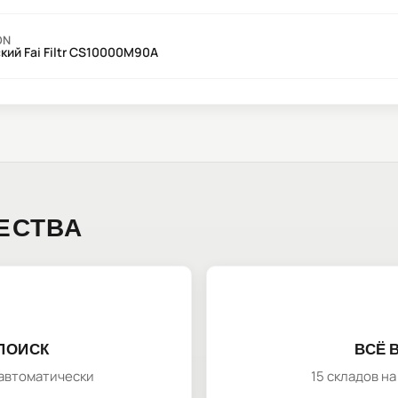
ON
ий Fai Filtr CS10000M90A
ЕСТВА
ПОИСК
ВСЁ 
автоматически
15 складов н