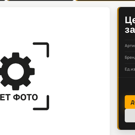
Ц
з
Арти
Брен
Ед.и
Д