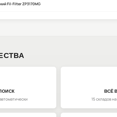
ий Fil-Filter ZP3170MG
ЕСТВА
ПОИСК
ВСЁ 
автоматически
15 складов н