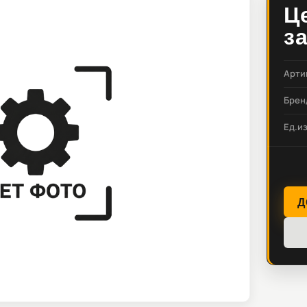
Ц
з
Арти
Брен
Ед.и
Д