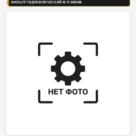
ФИЛЬТР ГИДРАВЛИЧЕСКИЙ HI-FI SH53419