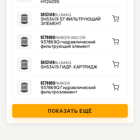
HY24095
SH53419
BLUMAQ
SH53419 ST ФИЛЬТРУЮЩИЙ
ЭЛЕМЕНТ
937869Q
PARKER-RACOR
937869Q гидравлический
фильтрующий элемент
SH53419
BLUMAQ
SH53419 ГИДР. КАРТРИДЖ
937869Q
PARKER
937869Q Гидравлический
фильтроэлемент
ПОКАЗАТЬ ЕЩЁ