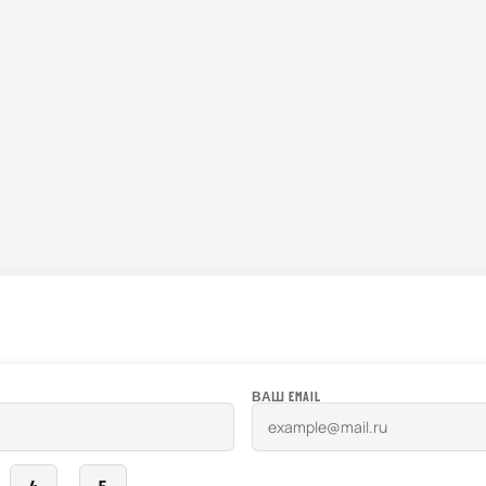
ВАШ EMAIL
4
5