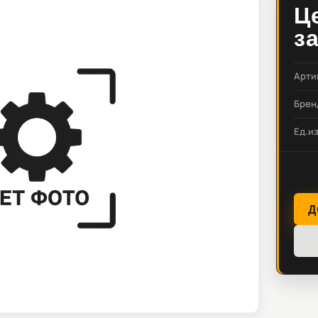
Ц
з
Арти
Брен
Ед.и
Д