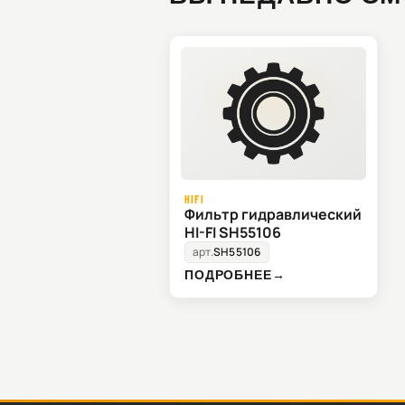
HIFI
Фильтр гидравлический
HI-FI SH55106
арт.
SH55106
ПОДРОБНЕЕ
→