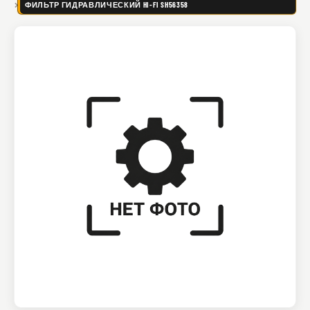
ФИЛЬТР ГИДРАВЛИЧЕСКИЙ HI-FI SH56358