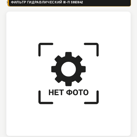
ФИЛЬТР ГИДРАВЛИЧЕСКИЙ HI-FI SH63642