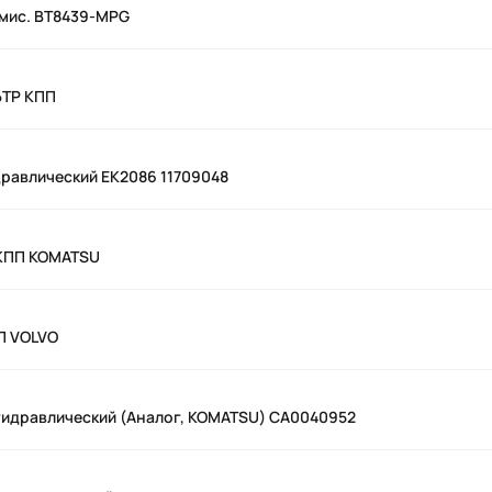
смис. BT8439-MPG
ЬТР КПП
дравлический EK2086 11709048
КПП KOMATSU
П VOLVO
гидравлический (Аналог, KOMATSU) CA0040952