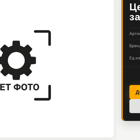
Ц
з
Арти
Брен
Ед.и
Д