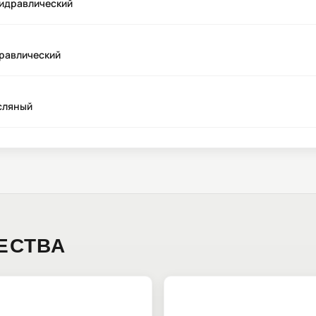
идравлический
равлический
сляный
ЕСТВА