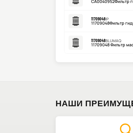
CA0040952Фильтр г
11709048
IP
11709048Фильтр гид
11709048
BLUMAQ
11709048 Фильтр ма
НАШИ ПРЕИМУЩ