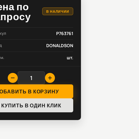
ена по
В НАЛИЧИИ
апросу
кул
P763761
д
DONALDSON
зм.
шт.
ОБАВИТЬ В КОРЗИНУ
КУПИТЬ В ОДИН КЛИК