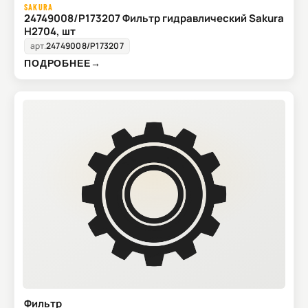
SAKURA
24749008/P173207 Фильтр гидравлический Sakura
H2704, шт
арт.
24749008/P173207
ПОДРОБНЕЕ
→
Фильтр