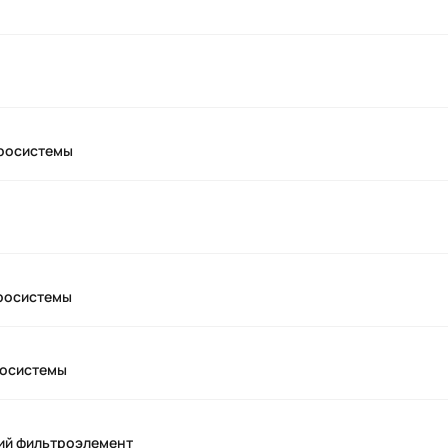
дросистемы
дросистемы
росистемы
ий фильтроэлемент