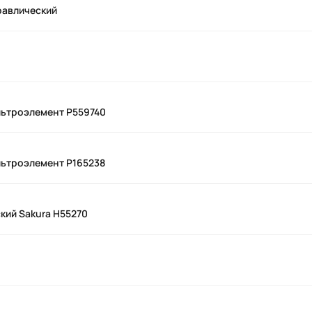
равлический
льтроэлемент P559740
льтроэлемент P165238
кий Sakura H55270