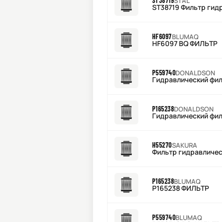
ST38719
STAL
ST38719 Фильтр гид
HF6097
BLUMAQ
HF6097 BQ ФИЛЬТР
P559740
DONALDSON
Гидравлический фи
P165238
DONALDSON
Гидравлический фи
H55270
SAKURA
Фильтр гидравличес
P165238
BLUMAQ
P165238 ФИЛЬТР
P559740
BLUMAQ