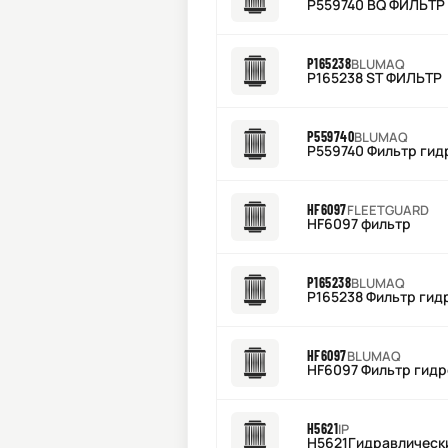
P559740 BQ ФИЛЬТР
P165238
BLUMAQ
P165238 ST ФИЛЬТР
P559740
BLUMAQ
P559740 Фильтр ги
HF6097
FLEETGUARD
HF6097 фильтр
P165238
BLUMAQ
P165238 Фильтр ги
HF6097
BLUMAQ
HF6097 Фильтр гид
H5621
IP
H5621Гидравлическ