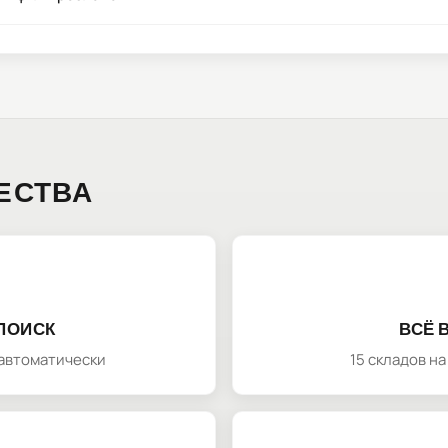
ЕСТВА
ПОИСК
ВСЁ 
автоматически
15 складов н