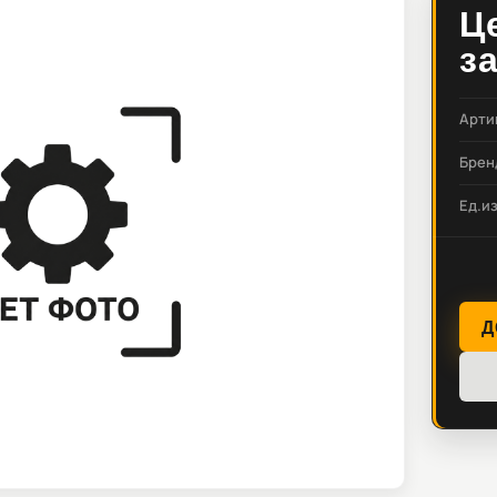
Ц
з
Арти
Брен
Ед.и
Д