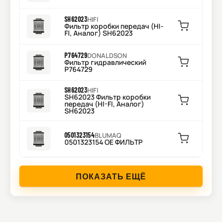
SH62023
HIFI
Фильтр коробки передач (HI-
FI, Аналог) SH62023
P764729
DONALDSON
Фильтр гидравлический
P764729
SH62023
HIFI
SH62023 Фильтр коробки
передач (HI-FI, Аналог)
SH62023
0501323154
BLUMAQ
0501323154 OE ФИЛЬТР
ПОКАЗАТЬ ЕЩЁ