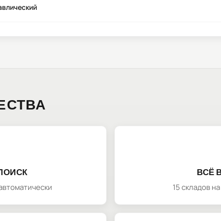
авлический
ЕСТВА
ПОИСК
ВСЁ 
автоматически
15 складов н