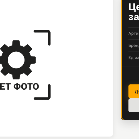
Ц
з
Арти
Брен
Ед.и
Д