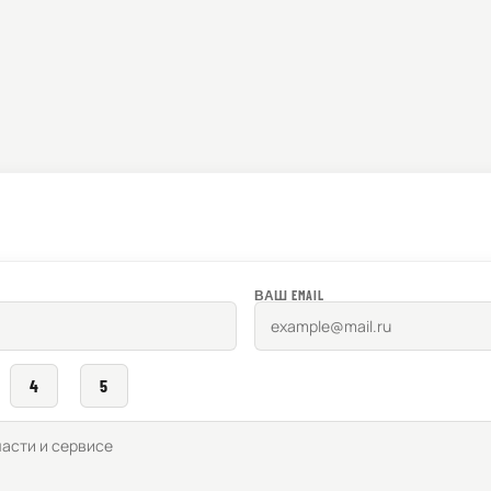
ВАШ EMAIL
4
5