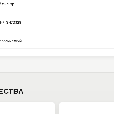
й фильтр
I-FI SN70329
равлический
ЕСТВА