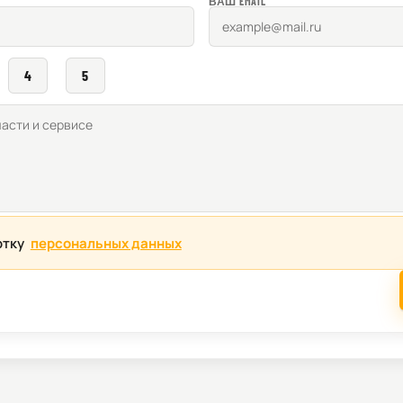
ВАШ EMAIL
4
5
отку
персональных данных