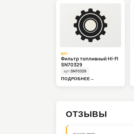
HIFI
Фильтр топливный HI-FI
SN70329
арт.
SN70329
ПОДРОБНЕЕ
→
ОТЗЫВЫ