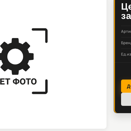
Ц
з
Арти
Брен
Ед.и
Д