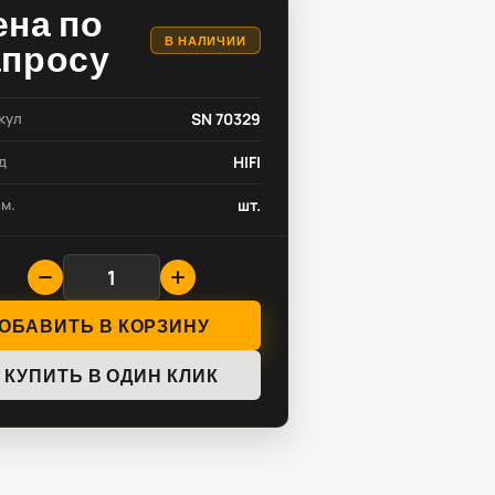
ена по
В НАЛИЧИИ
апросу
кул
SN 70329
д
HIFI
зм.
шт.
ОБАВИТЬ В КОРЗИНУ
КУПИТЬ В ОДИН КЛИК