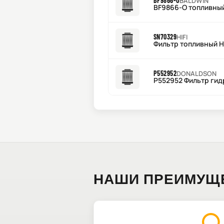
BF9866-O
BALDWIN
BF9866-O топливны
SN70329
HIFI
Фильтр топливный H
P552952
DONALDSON
P552952 Фильтр гид
НАШИ ПРЕИМУЩ