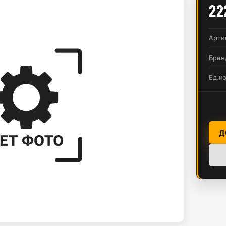
22
Арти
Брен
Ед.и
Д