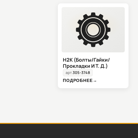
H2K (Болты/Гайки/
Прокладки И Т. Д.)
арт.
305-3748
ПОДРОБНЕЕ
→