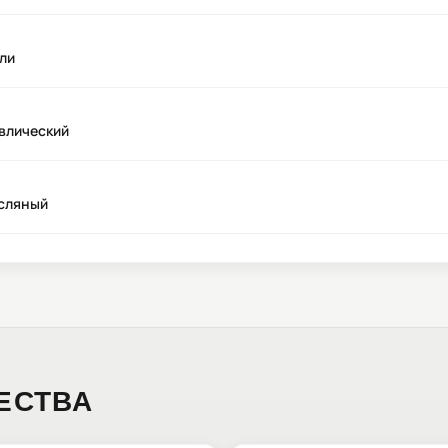
ли
влический
асляный
ЕСТВА