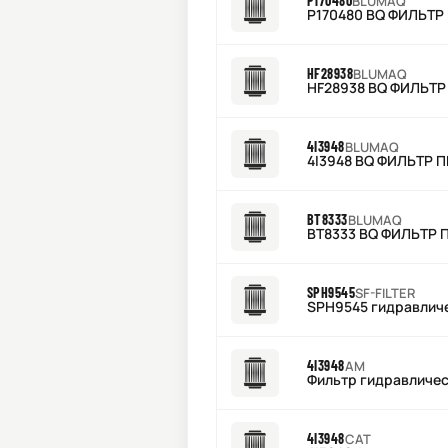
P170480
BLUMAQ
P170480 BQ ФИЛЬТР
HF28938
BLUMAQ
HF28938 BQ ФИЛЬТР
4I3948
BLUMAQ
4I3948 BQ ФИЛЬТР 
BT8333
BLUMAQ
BT8333 BQ ФИЛЬТР 
SPH9545
SF-FILTER
SPH9545 гидравлич
4I3948
AM
Фильтр гидравличес
4I3948
CAT