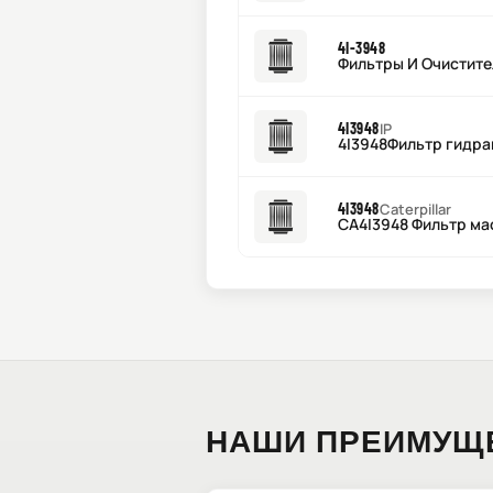
4I-3948
Фильтры И Очистите
4I3948
IP
4I3948Фильтр гидра
4I3948
Caterpillar
CA4I3948 Фильтр м
НАШИ ПРЕИМУЩ