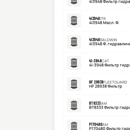
4I3948 Фильтр гидр
4I3948
ITR
4I3948 Масл. Ф.
4I3948
BALDWIN
4I3948 Ф. гидравлич
4I-3948
CAT
4I-3948 Фильтр гид
HF 28938
FLEETGUARD
HF 28938 Фильтр
BT8333
AM
BT8333 Фильтр гидр
P170480
AM
P170480 Фильтр гид