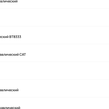
авлический
еский BT8333
равлический CAT
авлический
равлический