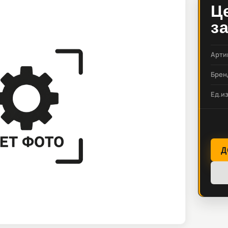
Ц
з
Арти
Брен
Ед.и
Д