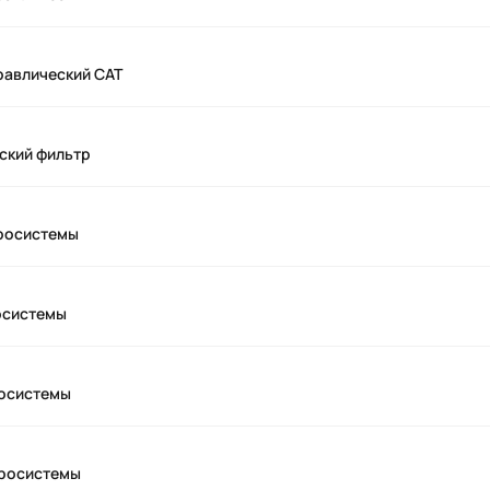
равлический CAT
ский фильтр
дросистемы
осистемы
росистемы
дросистемы