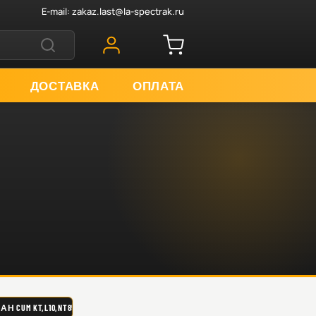
E-mail:
zakaz.last@la-spectrak.ru
ДОСТАВКА
ОПЛАТА
CUM KT,L10,NT855,N14 MC BEE