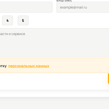
ВАШ EMAIL
4
5
отку
персональных данных