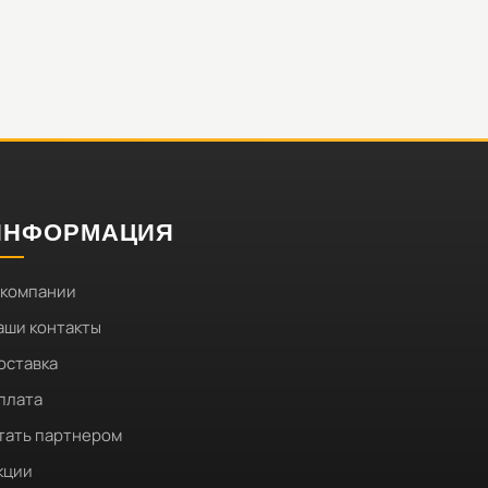
ИНФОРМАЦИЯ
 компании
аши контакты
оставка
плата
тать партнером
кции