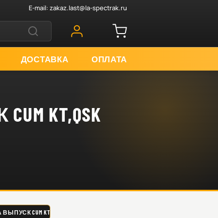
E-mail:
zakaz.last@la-spectrak.ru
ДОСТАВКА
ОПЛАТА
CUM KT,QSK
ВЫПУСК CUM KT,QSK MC BEE