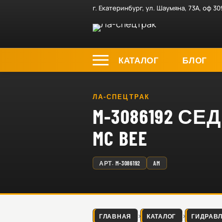
г. Екатеринбург, ул. Шаумяна, 73А, оф 30
КАТАЛОГ
БЛОГ
ЛА-СПЕЦТРАК
M-3086192 С
MC BEE
АРТ.
M-3086192
AM
ГЛАВНАЯ
КАТАЛОГ
ГИДРАВ