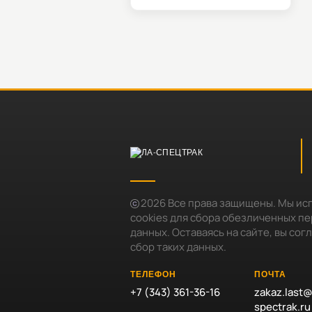
2026
Все права защищены. Мы ис
cookies для сбора обезличенных п
данных. Оставаясь на сайте, вы сог
сбор таких данных.
ТЕЛЕФОН
ПОЧТА
+7 (343) 361-36-16
zakaz.last@
spectrak.ru