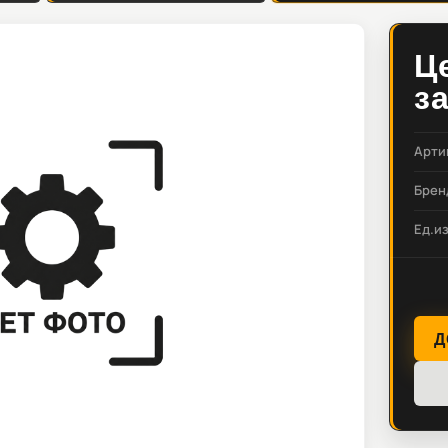
Ц
з
Арти
Брен
Ед.и
Д