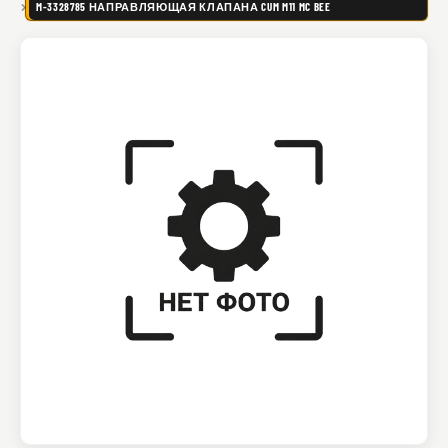
M-3328785 НАПРАВЛЯЮЩАЯ КЛАПАНА CUM M11 MC BEE