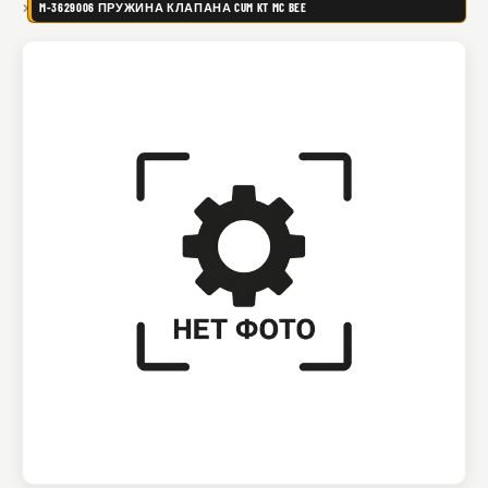
M-3629006 ПРУЖИНА КЛАПАНА CUM KT MC BEE