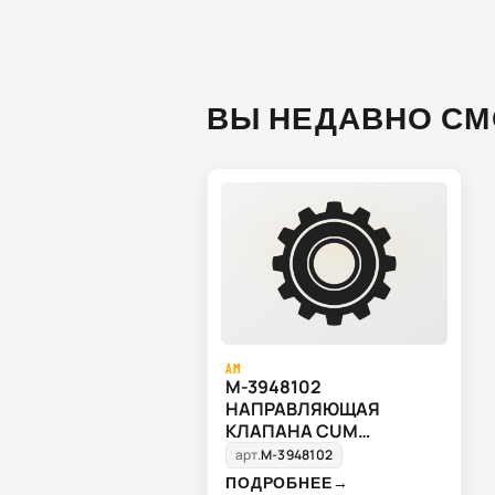
ВЫ НЕДАВНО СМ
AM
M-3948102
НАПРАВЛЯЮЩАЯ
КЛАПАНА CUM
ISL,QSL,ISC,QSC MC BEE
арт.
M-3948102
ПОДРОБНЕЕ
→