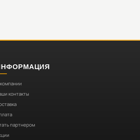
ИНФОРМАЦИЯ
 компании
аши контакты
оставка
плата
тать партнером
кции