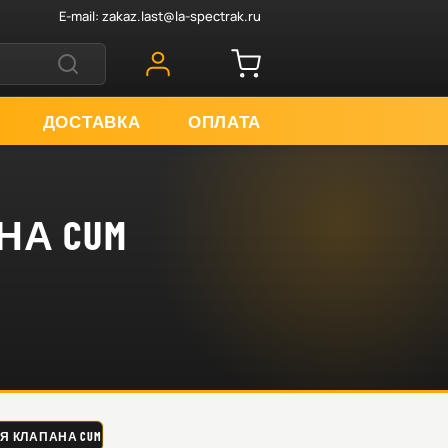
E-mail:
zakaz.last@la-spectrak.ru
ДОСТАВКА
ОПЛАТА
НА CUM
ЛАПАНА CUM ISL,QSL,ISC,QSC MC BEE