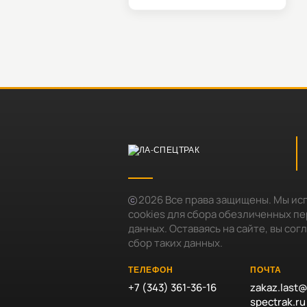
2026
Все права защищены. Мы ис
cookies для сбора обезличенных п
данных. Оставаясь на сайте, вы сог
сбор таких данных.
ТЕЛЕФОН
ПОЧТА
+7 (343) 361-36-16
zakaz.last@
spectrak.ru