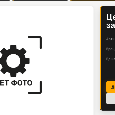
Ц
з
Арти
Брен
Ед.и
Д