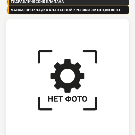
ГИДРАВЛИЧЕСКИЕ КЛАПАНА
M-4917451 ПРОКЛАДКА КЛАПАННОЙ КРЫШКИ CUM K,KTA,QSK MC BEE