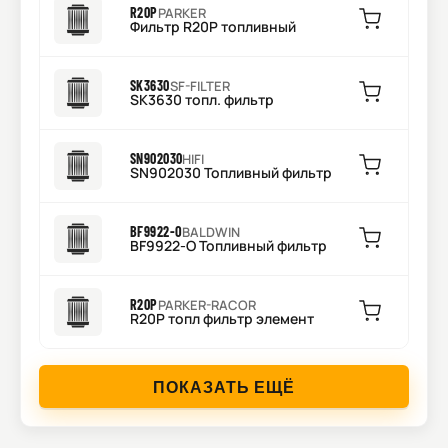
R20P
PARKER
Фильтр R20P топливный
SK3630
SF-FILTER
SK3630 топл. фильтр
SN902030
HIFI
SN902030 Топливный фильтр
BF9922-O
BALDWIN
BF9922-O Топливный фильтр
R20P
PARKER-RACOR
R20P топл фильтр элемент
ПОКАЗАТЬ ЕЩЁ