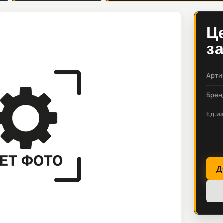
Ц
з
Арти
Брен
Ед.и
Д