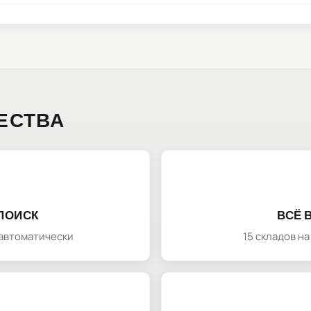
ЕСТВА
ПОИСК
ВСЁ 
автоматически
15 складов н