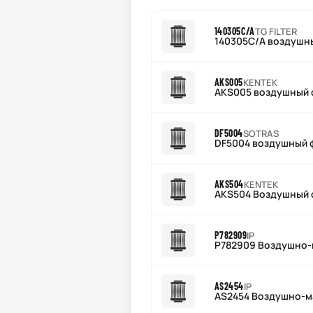
140305C/A
TG FILTER
140305C/A воздушн
AKS005
KENTEK
AKS005 воздушный 
DF5004
SOTRAS
DF5004 воздушный 
AKS504
KENTEK
AKS504 Воздушный 
P782909
IP
P782909 Воздушно-
AS2454
IP
AS2454 Воздушно-м