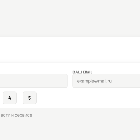
ВАШ EMAIL
4
5