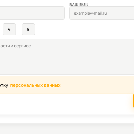
ВАШ EMAIL
4
5
отку
персональных данных