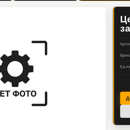
Ц
з
Арти
Брен
Ед.и
Д