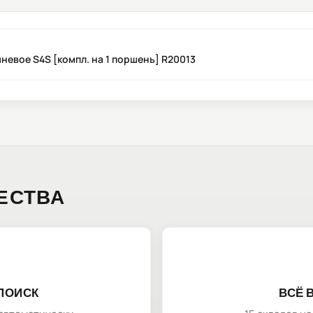
невое S4S [компл. на 1 поршень] R20013
ЕСТВА
ПОИСК
ВСЁ 