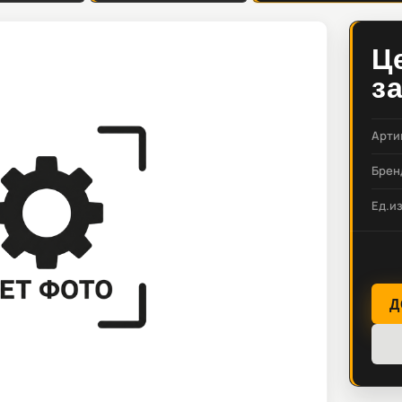
Ц
з
Арти
Брен
Ед.и
Д