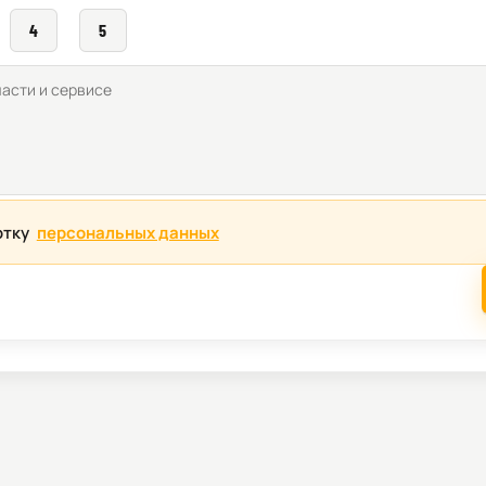
4
5
отку
персональных данных