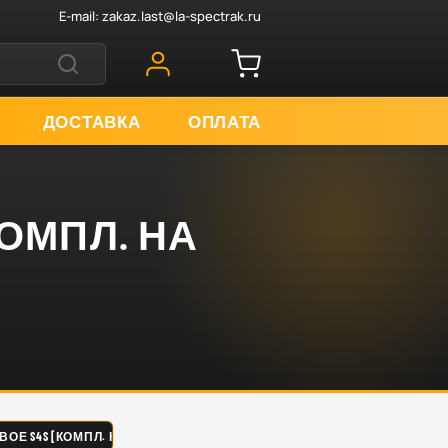
E-mail:
zakaz.last@la-spectrak.ru
ДОСТАВКА
ОПЛАТА
КОМПЛ. НА
ОЕ S4S [КОМПЛ. НА 1 ПОРШЕНЬ] R20013