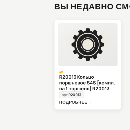
ВЫ НЕДАВНО СМ
AM
R20013 Кольцо
поршневое S4S [компл.
на 1 поршень] R20013
арт.
R20013
ПОДРОБНЕЕ
→