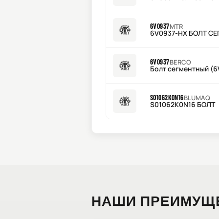
6V0937
MTR
6V0937-HX БОЛТ С
6V0937
BERCO
Болт сегментный (6
S01062K0N16
BLUMAQ
S01062K0N16 БОЛТ
НАШИ ПРЕИМУЩ