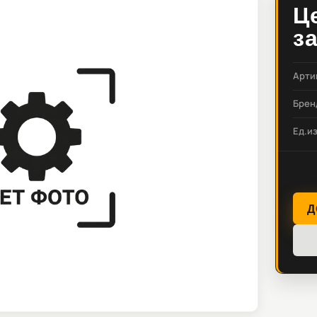
Ц
з
Арти
Брен
Ед.и
Д