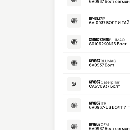
6V0937 Болт сегмен
6V-0937
IP
6V-0937 БОЛТ И ГА
S01062K0N16
BLUMAQ
S01062K0N16 Болт
6V0937
BLUMAQ
6V0937 Болт
6V0937
Caterpillar
CA6V0937 Болт
6V0937
ITR
6V0937-US БОЛТ И
6V0937
OFM
6V0937 Болт сегмен