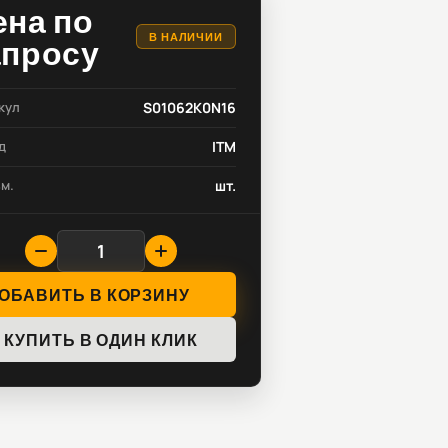
ена по
В НАЛИЧИИ
апросу
кул
S01062K0N16
д
ITM
зм.
шт.
ОБАВИТЬ В КОРЗИНУ
КУПИТЬ В ОДИН КЛИК